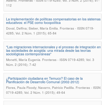
.
Alberto
Fronteras - ISSN 0719-4285; Vol. 3 Núm. 2 (2016); 97-
112
La implementación de políticas compensatorias en los sistemas
educativos: el PSE como focopolítica
.
Doval, Delfina; Sieber, María Emilia
Fronteras - ISSN 0719-
4285; Vol. 2 Núm. 1 (2015); 65-84
"Las migraciones internacionales y el proceso de integración en
las sociedades de acogida: una mirada desde las teorías
sociológicas contemporáneas"
.
Monetti, María Eugenia
Fronteras - ISSN 0719-4285; Vol. 3
Núm. 2 (2016); 7-42
¿Participación ciudadana en Temuco? El caso de la
Planificación de Desarrollo Comunal (2002-2012)
.
Flores, Paula Floody; Navarro, Patricio Padilla
Fronteras - ISSN
0719-4285; Vol. 2 Núm. 1 (2015); 49-64