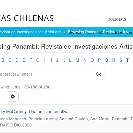
JOURNALS
vista de Investigaciones Artísticas
Browsing Panambí: Revista de Investi
ing Panambí: Revista de Investigaciones Artíst
B
C
D
E
F
G
H
I
J
K
L
M
N
O
P
Q
R
S
T
Go
wing items 139-158 of 280
 y McCartney. Una amistad creativa.
.
eda Meneses, Patricia Lorena; Salamé Coulon, Ana María
Panambí. R
RAÍSO DIC.2020