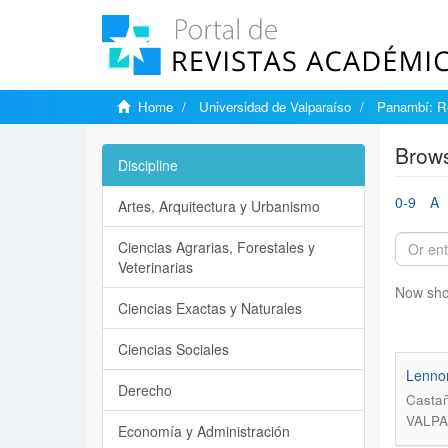
Home
Universidad de Valparaíso
Panambí: Re
Brows
Discipline
0-9
A
Artes, Arquitectura y Urbanismo
Ciencias Agrarias, Forestales y
Veterinarias
Now sho
Ciencias Exactas y Naturales
Ciencias Sociales
Lennon
Derecho
Castañ
VALPA
Economía y Administración