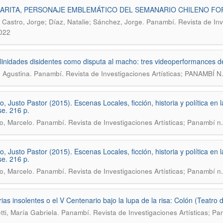
RITA, PERSONAJE EMBLEMÁTICO DEL SEMANARIO CHILENO FOR
.
Castro, Jorge; Díaz, Natalie; Sánchez, Jorge
Panambí. Revista de In
022
inidades disidentes como disputa al macho: tres videoperformances de 
.
, Agustina
Panambí. Revista de Investigaciones Artísticas; PANAMBÍ
o, Justo Pastor (2015). Escenas Locales, ficción, historia y política e
e. 216 p.
.
o, Marcelo
Panambí. Revista de Investigaciones Artísticas; Panambí n
o, Justo Pastor (2015). Escenas Locales, ficción, historia y política e
e. 216 p.
.
o, Marcelo
Panambí. Revista de Investigaciones Artísticas; Panambí n
as insolentes o el V Centenario bajo la lupa de la risa: Colón (Teatro 
.
tti, María Gabriela
Panambí. Revista de Investigaciones Artísticas; Pa