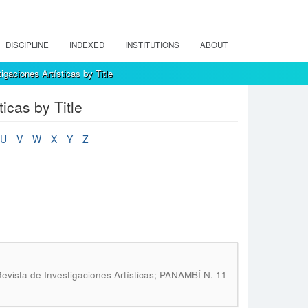
DISCIPLINE
INDEXED
INSTITUTIONS
ABOUT
gaciones Artísticas by Title
icas by Title
U
V
W
X
Y
Z
evista de Investigaciones Artísticas; PANAMBÍ N. 11