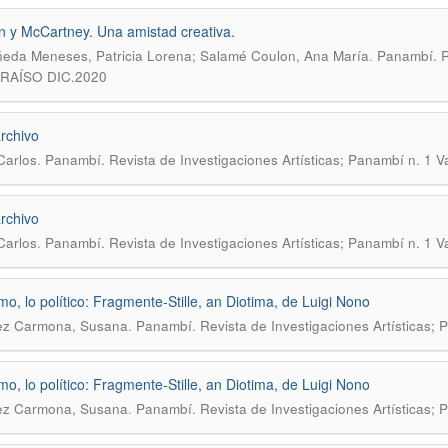
 y McCartney. Una amistad creativa.
.
eda Meneses, Patricia Lorena; Salamé Coulon, Ana María
Panambí. R
RAÍSO DIC.2020
rchivo
.
 Carlos
Panambí. Revista de Investigaciones Artísticas; Panambí n. 1 V
rchivo
.
 Carlos
Panambí. Revista de Investigaciones Artísticas; Panambí n. 1 V
imo, lo político: Fragmente-Stille, an Diotima, de Luigi Nono
.
ez Carmona, Susana
Panambí. Revista de Investigaciones Artísticas; 
imo, lo político: Fragmente-Stille, an Diotima, de Luigi Nono
.
ez Carmona, Susana
Panambí. Revista de Investigaciones Artísticas; 