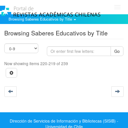
Toggl
navig
Browsing Saberes Educativos by Title
Browsing Saberes Educativos by Title
Go
Now showing items 220-219 of 239
Dirección de Servicios de Información y Bibliotecas (SISIB) -
Universidad de Chile