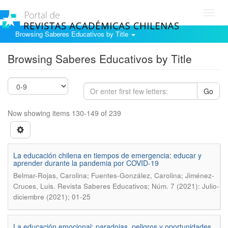
Toggl
navig
Browsing Saberes Educativos by Title
Browsing Saberes Educativos by Title
Go
Now showing items 130-149 of 239
La educación chilena en tiempos de emergencia: educar y
aprender durante la pandemia por COVID-19
Belmar-Rojas, Carolina; Fuentes-González, Carolina; Jiménez-
.
Cruces, Luis
Revista Saberes Educativos; Núm. 7 (2021): Julio-
diciembre (2021); 01-25
La educación emocional: paradojas, peligros y oportunidades