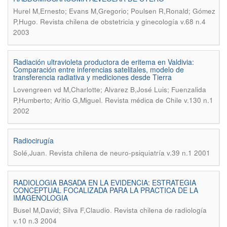
Hurel M,Ernesto; Evans M,Gregorio; Poulsen R,Ronald; Gómez
.
P,Hugo
Revista chilena de obstetricia y ginecología v.68 n.4
2003
Radiación ultravioleta productora de eritema en Valdivia:
Comparación entre inferencias satelitales, modelo de
transferencia radiativa y mediciones desde Tierra
Lovengreen vd M,Charlotte; Alvarez B,José Luis; Fuenzalida
.
P,Humberto; Aritio G,Miguel
Revista médica de Chile v.130 n.1
2002
Radiocirugía
.
Solé,Juan
Revista chilena de neuro-psiquiatría v.39 n.1 2001
RADIOLOGIA BASADA EN LA EVIDENCIA: ESTRATEGIA
CONCEPTUAL FOCALIZADA PARA LA PRACTICA DE LA
IMAGENOLOGIA
.
Busel M,David; Silva F,Claudio
Revista chilena de radiología
v.10 n.3 2004