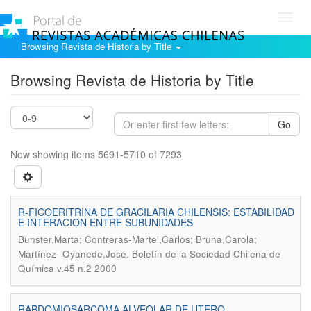
Toggl
navig
Browsing Revista de Historia by Title
Browsing Revista de Historia by Title
Go
Now showing items 5691-5710 of 7293
R-FICOERITRINA DE GRACILARIA CHILENSIS: ESTABILIDAD
E INTERACION ENTRE SUBUNIDADES
Bunster,Marta; Contreras-Martel,Carlos; Bruna,Carola;
.
Martínez- Oyanede,José
Boletín de la Sociedad Chilena de
Química v.45 n.2 2000
RABDOMIOSARCOMA ALVEOLAR DE UTERO