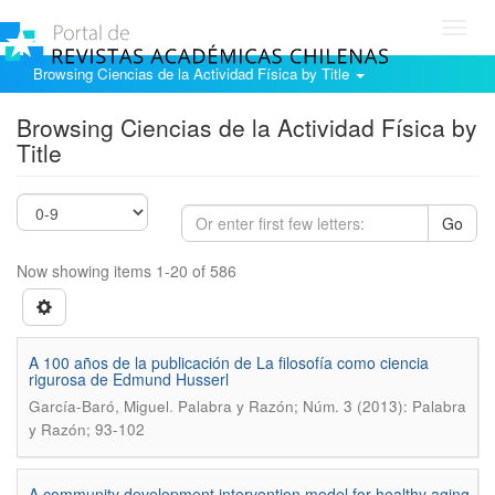
Toggl
navig
Browsing Ciencias de la Actividad Física by Title
Browsing Ciencias de la Actividad Física by
Title
Go
Now showing items 1-20 of 586
A 100 años de la publicación de La filosofía como ciencia
rigurosa de Edmund Husserl
.
García-Baró, Miguel
Palabra y Razón; Núm. 3 (2013): Palabra
y Razón; 93-102
A community development intervention model for healthy aging