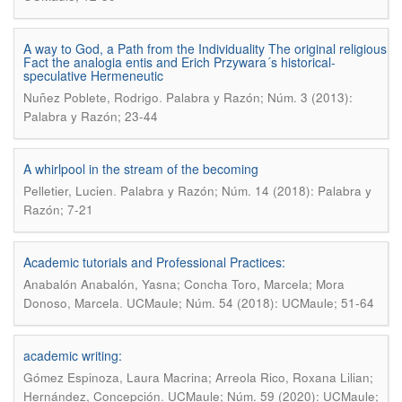
A way to God, a Path from the Individuality The original religious
Fact the analogia entis and Erich Przywara´s historical-
speculative Hermeneutic
.
Nuñez Poblete, Rodrigo
Palabra y Razón; Núm. 3 (2013):
Palabra y Razón; 23-44
A whirlpool in the stream of the becoming
.
Pelletier, Lucien
Palabra y Razón; Núm. 14 (2018): Palabra y
Razón; 7-21
Academic tutorials and Professional Practices:
Anabalón Anabalón, Yasna; Concha Toro, Marcela; Mora
.
Donoso, Marcela
UCMaule; Núm. 54 (2018): UCMaule; 51-64
academic writing:
Gómez Espinoza, Laura Macrina; Arreola Rico, Roxana Lilian;
.
Hernández, Concepción
UCMaule; Núm. 59 (2020): UCMaule;