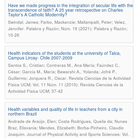
Have we made progress in the integration of secular life with the
transcendence of faith? A 25 year retrospective on Charles
Taylor’s A Catholic Modernity?
Swindal, James; Farbo, Mackenzie; Mallampalli, Peter; Velez,
.
Jennifer
Palabra y Razón; Núm. 19 (2021): Palabra y Razón;
10-26
Health indicators of the students at the university of Talca,
Campus Lircay- Chile 2007-2009
Santos S., Cristian; Contreras M., Ana María; Faúndez C.,
César; García M., María; Bawarshi A., Yolanda; Jofré P.,
.
Guillermo; Jorquera R., Oscar
Revista Ciencias de la Actividad
Física UCM; Vol. 11 Núm. 11 (2010): Revista Ciencias de la
Actividad Física UCM; 37-42
Health variables and quality of life in teachers from a city in
northern Brazil
Andrade de Araújo, Elen; Costa Rodrigues, Queila da; Nunes
Braz, Elisvania; Mendes, Elizabeth; Borba-Pinheiro, Claudio
.
Joaquim
Journal of Physical Activity and Sports Sciences; Vol.