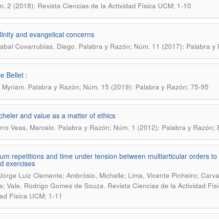
. 2 (2018): Revista Ciencias de la Actividad Física UCM; 1-10
inity and evangelical concerns
.
zabal Covarrubias, Diego
Palabra y Razón; Núm. 11 (2017): Palabra y
e Bellet :
.
 Myriam
Palabra y Razón; Núm. 15 (2019): Palabra y Razón; 75-95
heler and value as a matter of ethics
.
ro Veas, Marcelo
Palabra y Razón; Núm. 1 (2012): Palabra y Razón;
m repetitions and time under tension between multiarticular orders to m
ed exercises
 Jorge Luiz Clemente; Ambrósio, Michelle; Lima, Vicente Pinheiro; Carv
.
a; Vale, Rodrigo Gomes de Souza
Revista Ciencias de la Actividad Fís
dad Física UCM; 1-11