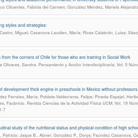
co Cifuentes, Fabiola del Carmen; González Méndez, Mariela Alejandr
ng styles and strategies:
Castro, Miguel; Casanova Laudien, María; Rivas Calabrán, Luisa; Sáez C
s from the corners of Chile for those who are training in Social Work
.
eta Olivares, Sandra
Pensamiento y Acción Interdisciplinaria; Vol. 5 Núm
of development thick engine in preschools in Mexico without professors
ez Ferrales, María; Poblete-Valderrama, Felipe; Pineda-Espejel, Herib
.
s, Faubricio
Revista Ciencias de la Actividad Física UCM; Vol. 19 Núm.
1-7
udinal study of the nutritional status and physical condition of high sch
, Patricio; Jaque B., Abner; González P., Dorys; Faúndez Casanova, C