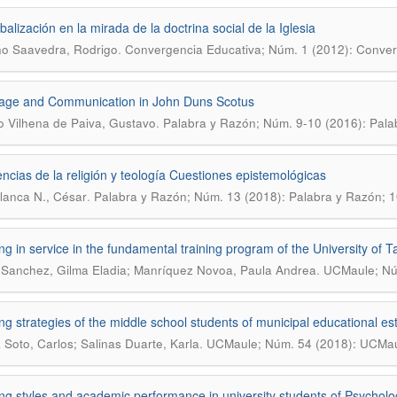
balización en la mirada de la doctrina social de la Iglesia
.
no Saavedra, Rodrigo
Convergencia Educativa; Núm. 1 (2012): Conver
age and Communication in John Duns Scotus
.
o Vilhena de Paiva, Gustavo
Palabra y Razón; Núm. 9-10 (2016): Pala
encias de la religión y teología Cuestiones epistemológicas
.
lanca N., César
Palabra y Razón; Núm. 13 (2018): Palabra y Razón; 
ng in service in the fundamental training program of the University of Ta
.
Sanchez, Gilma Eladia; Manríquez Novoa, Paula Andrea
UCMaule; Nú
ng strategies of the middle school students of municipal educational es
.
 Soto, Carlos; Salinas Duarte, Karla
UCMaule; Núm. 54 (2018): UCMau
ng styles and academic performance in university students of Psycholo