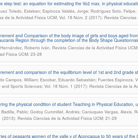
e step test: an equation for estimating the Vo2 max. in physical educat
uez Toledo, Esteban; Espinoza Valdés, Jorge; Rodríguez Soto, Felipe
as de la Actividad Física UCM; Vol. 18 Núm. 2 (2017): Revista Ciencias 
ement and Comparison of the body image of girls and boys aged from 
aucania Region through the completion of the Body Shape Questionnai
.
Hernández, Roberto Iván
Revista Ciencias de la Actividad Física UCM
dad Física UCM; 23-28
ement and comparison of the equilibrium level of 1st and 2nd grade st
do Campos, William; Escobar, Eduardo Sebastián; Fuentes Espinoza, V
ty and Sports Sciences; Vol. 18 Núm. 1 (2017): Revista Ciencias de la A
ing the physical condition of student Teaching in Physical Education, 
.
 Badilla, Pablo; Godoy Cummillaf, Andrés; Caniuqueo Vargas, Alexis
R
 (2013): Revista Ciencias de la Actividad Física UCM; 21-29
es of peasants women of the valle y of Aconcagua to 50 years of the 