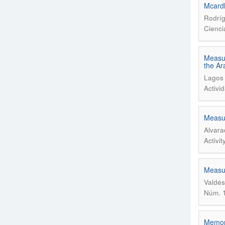
Mcardl
Rodríg
Cienci
Measur
the Ar
Lagos 
Activi
Measur
Alvara
Activi
Measur
Valdés
Núm. 1
Memori