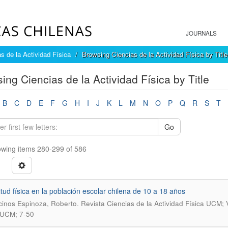
JOURNALS
s de la Actividad Física
Browsing Ciencias de la Actividad Física by Title
ing Ciencias de la Actividad Física by Title
B
C
D
E
F
G
H
I
J
K
L
M
N
O
P
Q
R
S
T
Go
wing items 280-299 of 586
itud física en la población escolar chilena de 10 a 18 años
.
inos Espinoza, Roberto
Revista Ciencias de la Actividad Física UCM; 
 UCM; 7-50