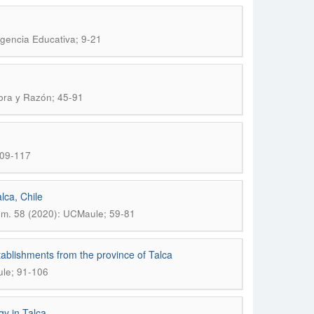
gencia Educativa; 9-21
bra y Razón; 45-91
109-117
lca, Chile
m. 58 (2020): UCMaule; 59-81
tablishments from the province of Talca
le; 91-106
gy in Talca