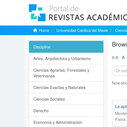
Home
Universidad Católica del Maule
Ciencia
Brows
Discipline
0-9
A
Artes, Arquitectura y Urbanismo
Ciencias Agrarias, Forestales y
Veterinarias
Now sho
Ciencias Exactas y Naturales
Ciencias Sociales
La apt
Derecho
Montec
Física
Economía y Administración