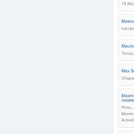
19 Núm
Mascul
Irarrá
Mauric
Tonus,
Max Sc
Chapar
Maximu
resist
Pinto,
Moreir
Activi