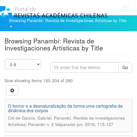
Toggl
navig
Browsing Panambí: Revista de Investigaciones Artísticas by Title
Browsing Panambí: Revista de
Investigaciones Artísticas by Title
Go
Now showing items 185-204 of 280
O horror e a desnaturalização da forma:uma cartografia da
dinâmica dos corpos
.
Cid de García, Gabriel
Panambí. Revista de Investigaciones
Artísticas; Panambí n. 2 Valparaíso jun. 2016; 115-127