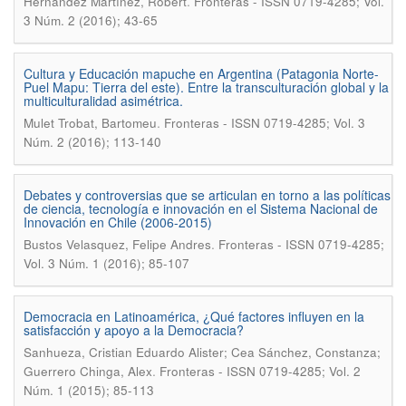
.
Hernández Martínez, Robert
Fronteras - ISSN 0719-4285; Vol.
3 Núm. 2 (2016); 43-65
Cultura y Educación mapuche en Argentina (Patagonia Norte-
Puel Mapu: Tierra del este). Entre la transculturación global y la
multiculturalidad asimétrica.
.
Mulet Trobat, Bartomeu
Fronteras - ISSN 0719-4285; Vol. 3
Núm. 2 (2016); 113-140
Debates y controversias que se articulan en torno a las políticas
de ciencia, tecnología e innovación en el Sistema Nacional de
Innovación en Chile (2006-2015)
.
Bustos Velasquez, Felipe Andres
Fronteras - ISSN 0719-4285;
Vol. 3 Núm. 1 (2016); 85-107
Democracia en Latinoamérica, ¿Qué factores influyen en la
satisfacción y apoyo a la Democracia?
Sanhueza, Cristian Eduardo Alister; Cea Sánchez, Constanza;
.
Guerrero Chinga, Alex
Fronteras - ISSN 0719-4285; Vol. 2
Núm. 1 (2015); 85-113