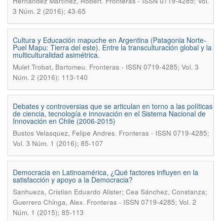
.
Hernández Martínez, Robert
Fronteras - ISSN 0719-4285; Vol.
3 Núm. 2 (2016); 43-65
Cultura y Educación mapuche en Argentina (Patagonia Norte-
Puel Mapu: Tierra del este). Entre la transculturación global y la
multiculturalidad asimétrica.
.
Mulet Trobat, Bartomeu
Fronteras - ISSN 0719-4285; Vol. 3
Núm. 2 (2016); 113-140
Debates y controversias que se articulan en torno a las políticas
de ciencia, tecnología e innovación en el Sistema Nacional de
Innovación en Chile (2006-2015)
.
Bustos Velasquez, Felipe Andres
Fronteras - ISSN 0719-4285;
Vol. 3 Núm. 1 (2016); 85-107
Democracia en Latinoamérica, ¿Qué factores influyen en la
satisfacción y apoyo a la Democracia?
Sanhueza, Cristian Eduardo Alister; Cea Sánchez, Constanza;
.
Guerrero Chinga, Alex
Fronteras - ISSN 0719-4285; Vol. 2
Núm. 1 (2015); 85-113