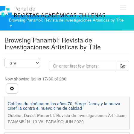
Toggl
navig
Browsing Panambí: Revista de Investigaciones Artísticas by Title
Browsing Panambí: Revista de
Investigaciones Artísticas by Title
Go
Now showing items 17-36 of 280
Cahiers du cinéma en los años 70: Serge Daney y la nueva
cinefilia contra el nuevo cine de calidad
.
Oubiña, David
Panambí. Revista de Investigaciones Artísticas;
PANAMBÍ N. 10 VALPARAÍSO JUN.2020