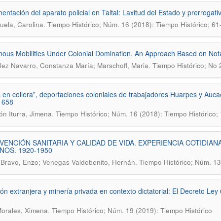
entación del aparato policial en Taltal: Laxitud del Estado y prerrogat
.
uela, Carolina
Tiempo Histórico; Núm. 16 (2018): Tiempo Histórico; 61
nous Mobilities Under Colonial Domination. An Approach Based on Nota
.
ez Navarro, Constanza María; Marschoff, Maria
Tiempo Histórico; No 
s en collera”, deportaciones coloniales de trabajadores Huarpes y Auca
1658
.
n Iturra, Jimena
Tiempo Histórico; Núm. 16 (2018): Tiempo Histórico;
VENCIÓN SANITARIA Y CALIDAD DE VIDA. EXPERIENCIA COTIDIA
NOS. 1920-1950
.
 Bravo, Enzo; Venegas Valdebenito, Hernán
Tiempo Histórico; Núm. 13
ión extranjera y minería privada en contexto dictatorial: El Decreto Ley
.
Morales, Ximena
Tiempo Histórico; Núm. 19 (2019): Tiempo Histórico