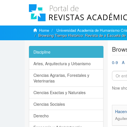
Home
Universidad Academia de Humanismo Cris
Browsing Tiempo Histórico: Revista de a Escuela de H
Brows
Discipline
0-9
A
Artes, Arquitectura y Urbanismo
Ciencias Agrarias, Forestales y
Veterinarias
Now sho
Ciencias Exactas y Naturales
Ciencias Sociales
Hacend
Derecho
Aguiler