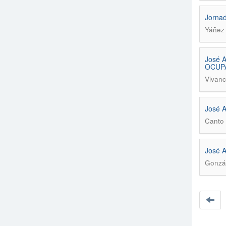
Jornad
Yáñez
José 
OCUPA
Vivanco
José 
Canto 
José 
Gonzál