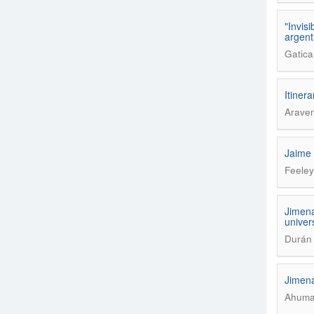
"Invis
argent
Gatica
Itiner
Arave
Jaime
Feeley
Jimena
univer
Durán 
Jimena
Ahuma