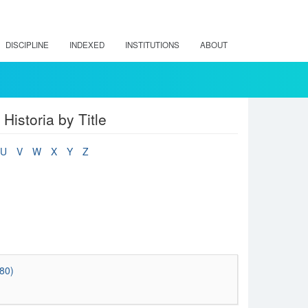
DISCIPLINE
INDEXED
INSTITUTIONS
ABOUT
Historia by Title
U
V
W
X
Y
Z
80)