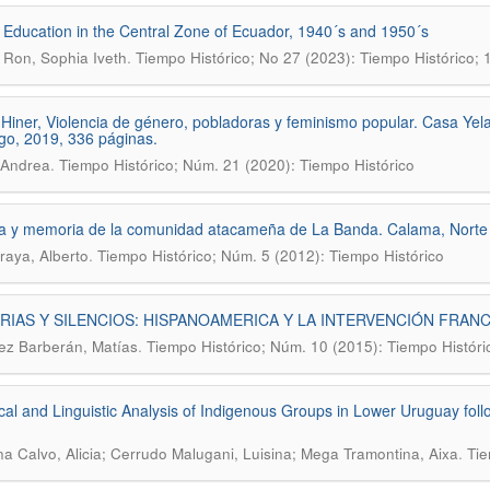
 Education in the Central Zone of Ecuador, 1940´s and 1950´s
.
Ron, Sophia Iveth
Tiempo Histórico; No 27 (2023): Tiempo Histórico;
y Hiner, Violencia de género, pobladoras y feminismo popular. Casa Ye
go, 2019, 336 páginas.
.
 Andrea
Tiempo Histórico; Núm. 21 (2020): Tiempo Histórico
ia y memoria de la comunidad atacameña de La Banda. Calama, Norte d
.
raya, Alberto
Tiempo Histórico; Núm. 5 (2012): Tiempo Histórico
RIAS Y SILENCIOS: HISPANOAMERICA Y LA INTERVENCIÓN FRAN
.
z Barberán, Matías
Tiempo Histórico; Núm. 10 (2015): Tiempo Históri
ical and Linguistic Analysis of Indigenous Groups in Lower Uruguay fol
.
na Calvo, Alicia; Cerrudo Malugani, Luisina; Mega Tramontina, Aixa
Tie