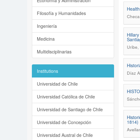
Economía y Administración
Health
Filosofía y Humanidades
Checa 
Ingeniería
Hillar
Medicina
Santia
Uribe,
Multidisciplinarias
Histor
Institutions
Díaz A
Universidad de Chile
HISTO
Universidad Católica de Chile
Sánche
Universidad de Santiago de Chile
Histor
1814)
Universidad de Concepción
Avella
Universidad Austral de Chile