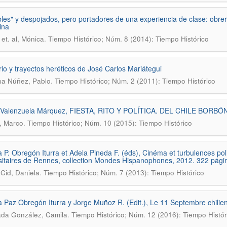
ibles" y despojados, pero portadores de una experiencia de clase: obre
ina
.
 et. al, Mónica
Tiempo Histórico; Núm. 8 (2014): Tiempo Histórico
ario y trayectos heréticos de José Carlos Mariátegui
.
na Núñez, Pablo
Tiempo Histórico; Núm. 2 (2011): Tiempo Histórico
 Valenzuela Márquez, FIESTA, RITO Y POLÍTICA. DEL CHILE BORB
.
, Marco
Tiempo Histórico; Núm. 10 (2015): Tiempo Histórico
 P. Obregón Iturra et Adela Pineda F. (éds), Cinéma et turbulences po
sitaires de Rennes, collection Mondes Hispanophones, 2012. 322 pági
.
Cid, Daniela
Tiempo Histórico; Núm. 7 (2013): Tiempo Histórico
 Paz Obregón Iturra y Jorge Muñoz R. (Edit.), Le 11 Septembre chilien
.
da González, Camila
Tiempo Histórico; Núm. 12 (2016): Tiempo Histór