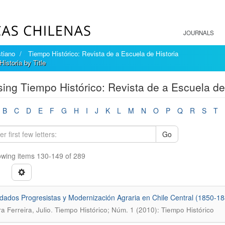
JOURNALS
tiano
Tiempo Histórico: Revista de a Escuela de Historia
istoria by Title
ing Tiempo Histórico: Revista de a Escuela de 
B
C
D
E
F
G
H
I
J
K
L
M
N
O
P
Q
R
S
T
Go
wing items 130-149 of 289
ados Progresistas y Modernización Agraria en Chile Central (1850-18
.
a Ferreira, Julio
Tiempo Histórico; Núm. 1 (2010): Tiempo Histórico